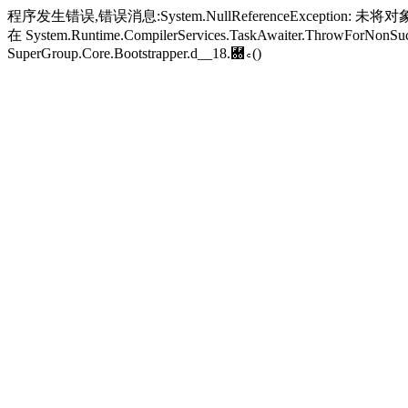
程序发生错误,错误消息:System.NullReferenceException: 未将对象引
在 System.Runtime.CompilerServices.TaskAwaiter.ThrowForNonSucc
SuperGroup.Core.Bootstrapper.
d__18.＀꜀()