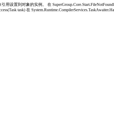
用设置到对象的实例。 在 SuperGroup.Core.Start.FileNotFoundH
ess(Task task) 在 System.Runtime.CompilerServices.TaskAwaiter.H