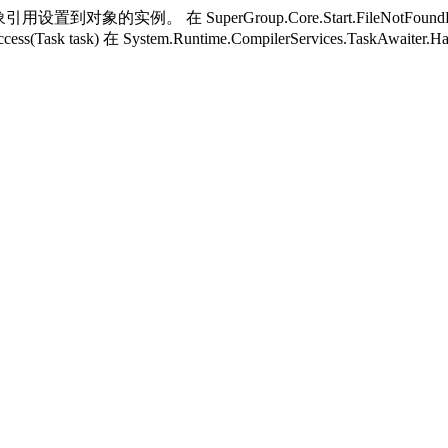
用设置到对象的实例。 在 SuperGroup.Core.Start.FileNotFoundH
ess(Task task) 在 System.Runtime.CompilerServices.TaskAwaiter.H