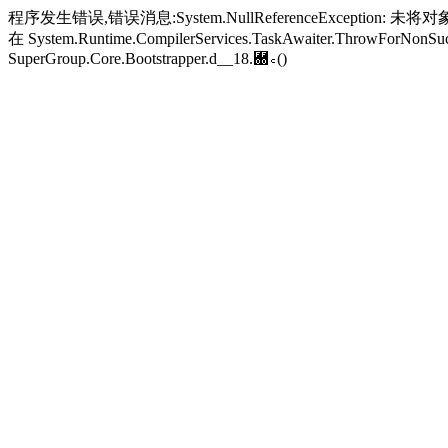
程序发生错误,错误消息:System.NullReferenceException: 未将对象引
在 System.Runtime.CompilerServices.TaskAwaiter.ThrowForNonSucc
SuperGroup.Core.Bootstrapper.
d__18.＀꜀()